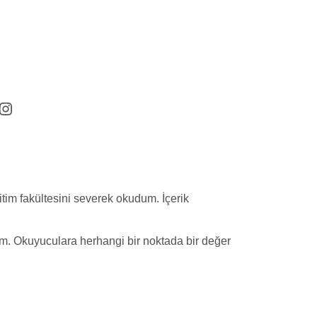
rest
cebook
Instagram
tim fakültesini severek okudum. İçerik
im. Okuyuculara herhangi bir noktada bir değer