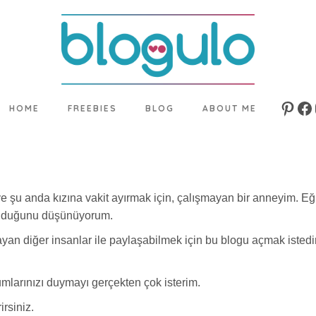
HOME
FREEBIES
BLOG
ABOUT ME
Pinte
Fa
 şu anda kızına vakit ayırmak için, çalışmayan bir anneyim. Eği
 olduğunu düşünüyorum.
ayan diğer insanlar ile paylaşabilmek için bu blogu açmak isted
umlarınızı duymayı gerçekten çok isterim.
rsiniz.