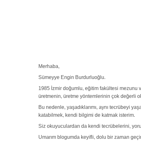
Skip
to
the
content
Merhaba,
Sümeyye Engin Burdurluoğlu.
1985 İzmir doğumlu, eğitim fakültesi mezunu ve
üretmenin, üretme yöntemlerinin çok değerli
Bu nedenle, yaşadıklarımı, aynı tecrübeyi yaş
katabilmek, kendi bilgimi de katmak isterim.
Siz okuyuculardan da kendi tecrübelerini, yor
Umarım blogumda keyifli, dolu bir zaman geçiri